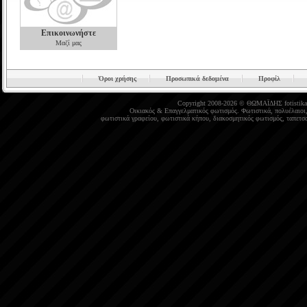
Επικοινωνήστε
Μαζί μας
Όροι χρήσης
Προσωπικά δεδομένα
Προφίλ
Copyright 2008-2026 © ΘΩΜΑΪΔΗΣ
fotistika
Οικιακός
&
Επαγγελματικός φωτισμός
.
Φωτιστικά
,
πολυέλαιοι
φωτιστικά γραφείου
,
φωτιστικά κήπου
,
διακοσμητικός φωτισμός
,
ταπετσα