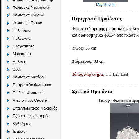
Μεγέθυνση
Φωτιστικά Νεοκλασικά
Φωτιστικά Κλασικά
Περιγραφή Προϊόντος
Φωτιστικά Πατίνα
Φωτιστικό οροφής με μεταλλικές λεπ
Πολυέλαιοι
και διακοσμητικά φύλλα από πλαστικ
Πολύφωτα
Πλαφονιέρες
Ύψος:
58 cm
Μονόφωτα
Διάμετρος:
38 cm
Απλίκες
Spot
Τύπος λαμπτήρα:
1 x E27
Led
Φωτιστικά Δαπέδου
Επιτραπέζια Φωτιστικά
Σχετικά Προϊόντα
Παιδικά Φωτιστικά
Aνεμιστήρες Οροφής
Leavy - Φωτιστικό κρε
Επαγγελματικός Φωτισμός
Εξωτερικός Φωτισμός
Καθρέφτες
Έπιπλα