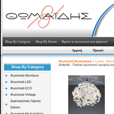
Shop By Category
Shop By Room
Βρείτε το φωτιστικό που ψάχνετε!
Αρχική
Προφίλ
Φωτιστικά Νεοκλασικά
Leavy - Φωτι
Butterfly - Παιδικό φωτιστικό οροφής
Lea
Shop By Category
Φωτιστικά Μοντέρνα
Φωτιστικά LED
Φωτιστικά ECO
Φωτιστικά Vintage
Διακοσμητικές Λάμπες
Edison
Φωτιστικά Με Αμπαζούρ