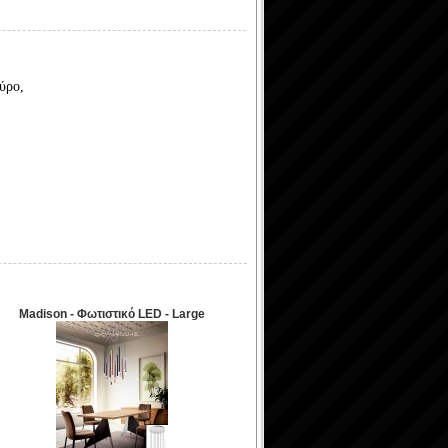
ύρο,
Madison - Φωτιστικό LED - Large