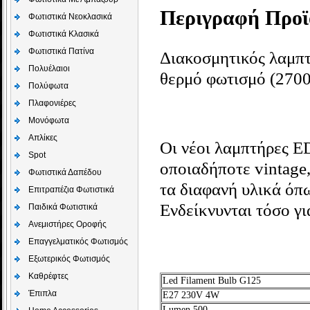
Περιγραφή Προϊ
Φωτιστικά Νεοκλασικά
Φωτιστικά Κλασικά
Φωτιστικά Πατίνα
Διακοσμητικός λαμ
Πολυέλαιοι
θερμό φωτισμό (2700
Πολύφωτα
Πλαφονιέρες
Μονόφωτα
Απλίκες
Οι νέοι λαμπτήρες
Spot
οποιαδήποτε vintage,
Φωτιστικά Δαπέδου
τα διαφανή υλικά όπω
Επιτραπέζια Φωτιστικά
Ενδείκνυνται τόσο γι
Παιδικά Φωτιστικά
Aνεμιστήρες Οροφής
Επαγγελματικός Φωτισμός
Εξωτερικός Φωτισμός
Καθρέφτες
Led Filament Bulb G125
Έπιπλα
E27 230V 4W
Lumen 500