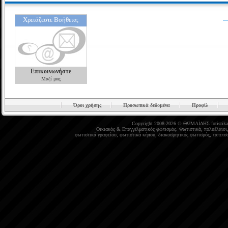
Χρειάζεστε Βοήθεια;
Επικοινωνήστε
Μαζί μας
Όροι χρήσης
Προσωπικά δεδομένα
Προφίλ
Copyright 2008-2026 © ΘΩΜΑΪΔΗΣ
fotistika
Οικιακός
&
Επαγγελματικός φωτισμός
.
Φωτιστικά
,
πολυέλαιοι
φωτιστικά γραφείου
,
φωτιστικά κήπου
,
διακοσμητικός φωτισμός
,
ταπετσα