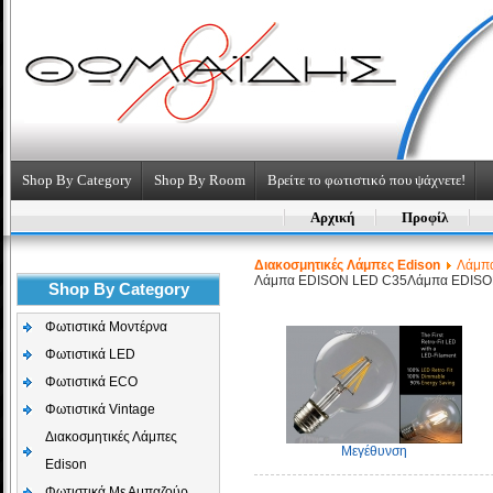
Shop By Category
Shop By Room
Βρείτε το φωτιστικό που ψάχνετε!
Αρχική
Προφίλ
Διακοσμητικές Λάμπες Edison
Λάμπα
Λάμπα EDISON LED C35
Λάμπα EDISO
Shop By Category
Φωτιστικά Μοντέρνα
Φωτιστικά LED
Φωτιστικά ECO
Φωτιστικά Vintage
Διακοσμητικές Λάμπες
Μεγέθυνση
Edison
Φωτιστικά Με Αμπαζούρ