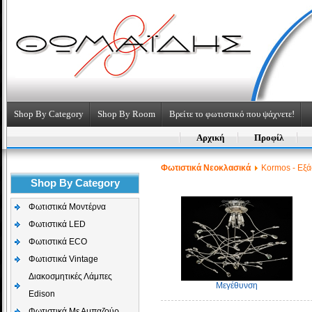
Shop By Category
Shop By Room
Βρείτε το φωτιστικό που ψάχνετε!
Αρχική
Προφίλ
Φωτιστικά Νεοκλασικά
Kormos - Εξ
Shop By Category
Φωτιστικά Μοντέρνα
Φωτιστικά LED
Φωτιστικά ECO
Φωτιστικά Vintage
Διακοσμητικές Λάμπες
Μεγέθυνση
Edison
Φωτιστικά Με Αμπαζούρ