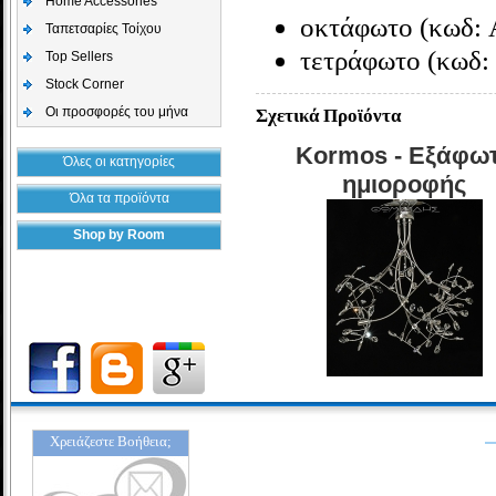
Home Accessories
οκτάφωτο (κωδ: 
Ταπετσαρίες Τοίχου
τετράφωτο (κωδ:
Top Sellers
Stock Corner
Οι προσφορές του μήνα
Σχετικά Προϊόντα
Kormos - Εξάφω
Όλες οι κατηγορίες
ημιοροφής
Όλα τα προϊόντα
Shop by Room
Χρειάζεστε Βοήθεια;