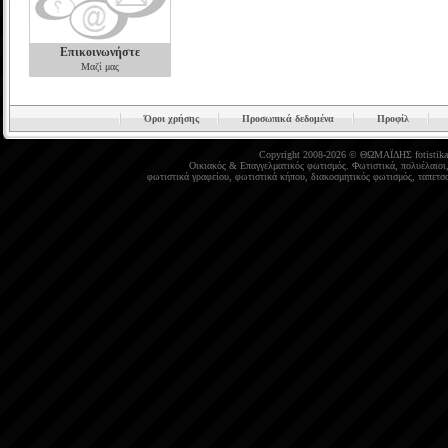
Επικοινωνήστε
Μαζί μας
Όροι χρήσης
Προσωπικά δεδομένα
Προφίλ
Copyright 2008-2026 © ΘΩΜΑΪΔΗΣ
fotistika
Οικιακός
&
Επαγγελματικός φωτισμός
.
Φωτιστικά
,
πολυέλαιοι
φωτιστικά γραφείου
,
φωτιστικά κήπου
,
διακοσμητικός φωτισμός
,
ταπετσα