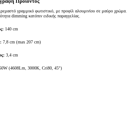
γραφή Προϊόντος
κρεμαστό γραμμικό φωτιστικό, με προφίλ αλουμινίου σε μαύρο χρώμα.
ότητα dimming κατόπιν ειδικής παραγγελίας.
ς:
140 cm
:
7,8 cm (max 207 cm)
ος:
3,4 cm
0W (4608Lm, 3000K, Cri80, 45°)