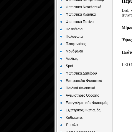
Περι
Φωτιστικά Νεοκλασικά
Led, 
Φωτιστικά Κλασικά
Δυνατ
Φωτιστικά Πατίνα
Μήκο
Πολυέλαιοι
Πολύφωτα
Ύψος
Πλαφονιέρες
Μονόφωτα
Πλάτ
Απλίκες
LED 5
Spot
Φωτιστικά Δαπέδου
Επιτραπέζια Φωτιστικά
Παιδικά Φωτιστικά
Aνεμιστήρες Οροφής
Επαγγελματικός Φωτισμός
Εξωτερικός Φωτισμός
Καθρέφτες
Έπιπλα