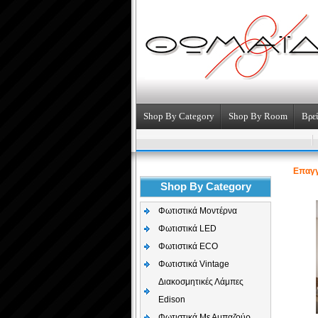
Shop By Category
Shop By Room
Βρεί
Επαγγ
Shop By Category
Φωτιστικά Μοντέρνα
Φωτιστικά LED
Φωτιστικά ECO
Φωτιστικά Vintage
Διακοσμητικές Λάμπες
Edison
Φωτιστικά Με Αμπαζούρ