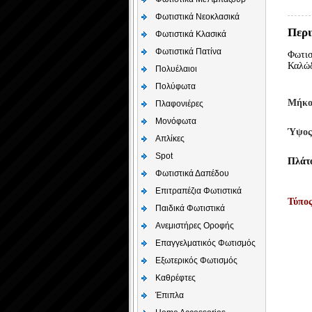
Φωτιστικά Νεοκλασικά
Περι
Φωτιστικά Κλασικά
Φωτιστικά Πατίνα
Φωτισ
Καλώδ
Πολυέλαιοι
Πολύφωτα
Μήκο
Πλαφονιέρες
Μονόφωτα
Ύψος
Απλίκες
Spot
Πλάτ
Φωτιστικά Δαπέδου
Επιτραπέζια Φωτιστικά
Τύπο
Παιδικά Φωτιστικά
Aνεμιστήρες Οροφής
Επαγγελματικός Φωτισμός
Εξωτερικός Φωτισμός
Καθρέφτες
Έπιπλα