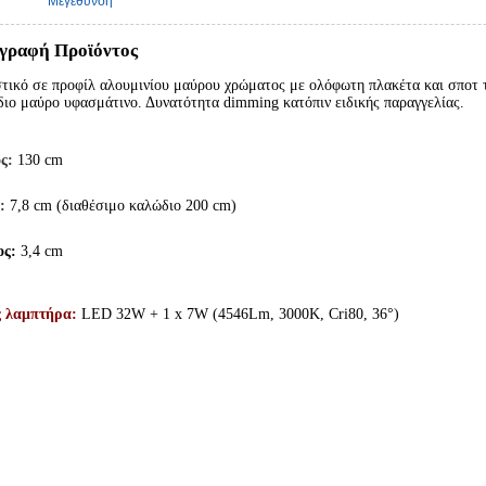
Μεγέθυνση
γραφή Προϊόντος
τικό σε προφίλ αλουμινίου μαύρου χρώματος με ολόφωτη πλακέτα και σποτ 
ιο μαύρο υφασμάτινο. Δυνατότητα dimming κατόπιν ειδικής παραγγελίας.
ς:
130
cm
:
7,8 cm (διαθέσιμο καλώδιο 200 cm)
ος:
3,4 cm
ς λαμπτήρα:
LED 32W + 1 x 7W (4546Lm, 3000K, Cri80, 36°)