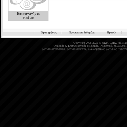
Επικοινωνήστε
Μαζί μας
Όροι χρήσης
Προσωπικά δεδομένα
Προφίλ
Copyright 2008-2026 © ΘΩΜΑΪΔΗΣ
fotistika
Οικιακός
&
Επαγγελματικός φωτισμός
.
Φωτιστικά
,
πολυέλαιοι
φωτιστικά γραφείου
,
φωτιστικά κήπου
,
διακοσμητικός φωτισμός
,
ταπετσα