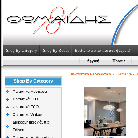
Shop By Category
Shop By Room
Βρείτε το φωτιστικό που ψάχνετε!
Αρχική
Προφίλ
Φωτιστικά Νεοκλασικά
Clemente - Σ
Shop By Category
Φωτιστικά Μοντέρνα
Φωτιστικά LED
Φωτιστικά ECO
Φωτιστικά Vintage
Διακοσμητικές Λάμπες
Edison
Φωτιστικά Με Αμπαζούρ