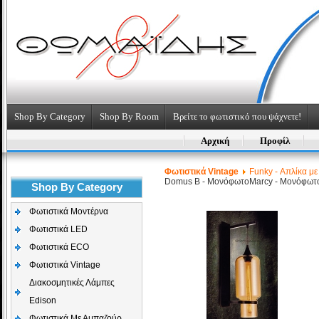
Shop By Category
Shop By Room
Βρείτε το φωτιστικό που ψάχνετε!
Αρχική
Προφίλ
Φωτιστικά Vintage
Funky - Απλίκα μ
Domus B - Μονόφωτο
Marcy - Μονόφωτ
Shop By Category
Φωτιστικά Μοντέρνα
Φωτιστικά LED
Φωτιστικά ECO
Φωτιστικά Vintage
Διακοσμητικές Λάμπες
Edison
Φωτιστικά Με Αμπαζούρ