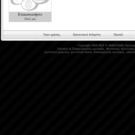
Επικοινωνήστε
Μαζί μας
Όροι χρήσης
Προσωπικά δεδομένα
Προφίλ
Copyright 2008-2026 © ΘΩΜΑΪΔΗΣ
fotistika
Οικιακός
&
Επαγγελματικός φωτισμός
.
Φωτιστικά
,
πολυέλαιοι
φωτιστικά γραφείου
,
φωτιστικά κήπου
,
διακοσμητικός φωτισμός
,
ταπετσα