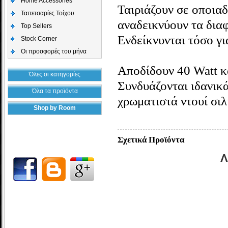
Home Accessories
Ταιριάζουν σε οποιαδ
Ταπετσαρίες Τοίχου
αναδεικνύουν τα διαφ
Top Sellers
Ενδείκνυνται τόσο γι
Stock Corner
Οι προσφορές του μήνα
Αποδίδουν 40 Watt κ
Όλες οι κατηγορίες
Συνδυάζονται ιδανικ
Όλα τα προϊόντα
χρωματιστά ντουί
σιλ
Shop by Room
Σχετικά Προϊόντα
Λ