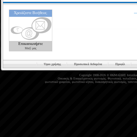
Χρειάζεστε Βοήθεια;
Επικοινωνήστε
Μαζί μας
Όροι χρήσης
Προσωπικά δεδομένα
Προφίλ
Copyright 2008-2026 © ΘΩΜΑΪΔΗΣ
fotistika
Οικιακός
&
Επαγγελματικός φωτισμός
.
Φωτιστικά
,
πολυέλαιοι
φωτιστικά γραφείου
,
φωτιστικά κήπου
,
διακοσμητικός φωτισμός
,
ταπετσα