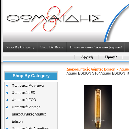
Shop By Category
Shop By Room
Βρείτε το φωτιστικό που ψάχνετε!
Αρχική
Προφίλ
Διακοσμητικές Λάμπες Edison
Λάμπα
Λάμπα EDISON ST64
Λάμπα EDISON T8
Shop By Category
Φωτιστικά Μοντέρνα
Φωτιστικά LED
Φωτιστικά ECO
Φωτιστικά Vintage
Διακοσμητικές Λάμπες
Edison
Φωτιστικά Με Αμπαζούρ