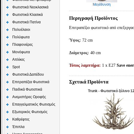
Μεγέθυνση
Φωτιστικά Νεοκλασικά
Φωτιστικά Κλασικά
Περιγραφή Προϊόντος
Φωτιστικά Πατίνα
Επιτραπέζιο φωτιστικό από επεξεργα
Πολυέλαιοι
Πολύφωτα
Ύψος:
72 cm
Πλαφονιέρες
Μονόφωτα
Διάμετρος:
40 cm
Απλίκες
Τύπος λαμπτήρα:
1 x E27
Save ene
Spot
Φωτιστικά Δαπέδου
Σχετικά Προϊόντα
Επιτραπέζια Φωτιστικά
Παιδικά Φωτιστικά
Trunk - Φωτιστικό ξύλινο 1
Aνεμιστήρες Οροφής
Επαγγελματικός Φωτισμός
Εξωτερικός Φωτισμός
Καθρέφτες
Έπιπλα