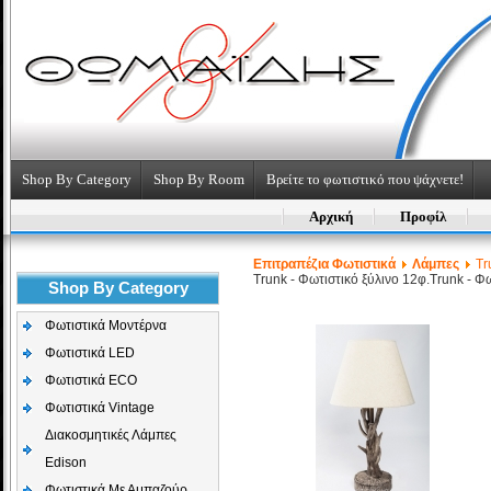
Shop By Category
Shop By Room
Βρείτε το φωτιστικό που ψάχνετε!
Αρχική
Προφίλ
Επιτραπέζια Φωτιστικά
Λάμπες
Tr
Trunk - Φωτιστικό ξύλινο 12φ.
Trunk - Φω
Shop By Category
Φωτιστικά Μοντέρνα
Φωτιστικά LED
Φωτιστικά ECO
Φωτιστικά Vintage
Διακοσμητικές Λάμπες
Edison
Φωτιστικά Με Αμπαζούρ