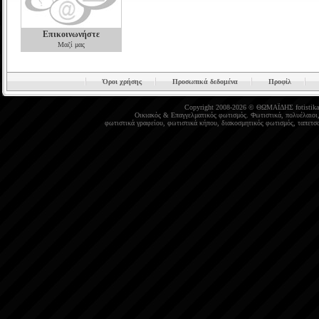
Επικοινωνήστε
Μαζί μας
Όροι χρήσης
Προσωπικά δεδομένα
Προφίλ
Copyright 2008-2026 © ΘΩΜΑΪΔΗΣ
fotistika
Οικιακός
&
Επαγγελματικός φωτισμός
.
Φωτιστικά
,
πολυέλαιοι
φωτιστικά γραφείου
,
φωτιστικά κήπου
,
διακοσμητικός φωτισμός
,
ταπετσα