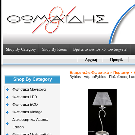
Shop By Category
Shop By Room
Βρείτε το φωτιστικό που ψάχνετε!
Αρχική
Προφίλ
Επιτραπέζια Φωτιστικά
Πορτατίφ
B
Byblos - Λάμπα
Byblos - Πολυέλαιος La
Shop By Category
Φωτιστικά Μοντέρνα
Φωτιστικά LED
Φωτιστικά ECO
Φωτιστικά Vintage
Διακοσμητικές Λάμπες
Edison
Φωτιστικά Με Αμπαζούρ