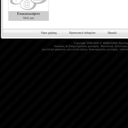
Επικοινωνήστε
Μαζί μας
Όροι χρήσης
Προσωπικά δεδομένα
Προφίλ
Copyright 2008-2026 © ΘΩΜΑΪΔΗΣ
fotistika
Οικιακός
&
Επαγγελματικός φωτισμός
.
Φωτιστικά
,
πολυέλαιοι
φωτιστικά γραφείου
,
φωτιστικά κήπου
,
διακοσμητικός φωτισμός
,
ταπετσα