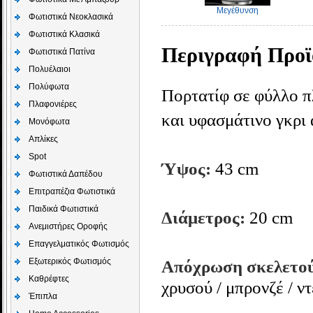
Μεγέθυνση
Φωτιστικά Νεοκλασικά
Φωτιστικά Κλασικά
Περιγραφή Προϊ
Φωτιστικά Πατίνα
Πολυέλαιοι
Πολύφωτα
Πορτατίφ σε φύλλο π
Πλαφονιέρες
και υφασμάτινο γκρι
Μονόφωτα
Απλίκες
Spot
Ύψος:
43 cm
Φωτιστικά Δαπέδου
Επιτραπέζια Φωτιστικά
Παιδικά Φωτιστικά
Διάμετρος:
20
cm
Aνεμιστήρες Οροφής
Επαγγελματικός Φωτισμός
Εξωτερικός Φωτισμός
Απόχρωση σκελετο
Καθρέφτες
χρυσού / μπρονζέ / ν
Έπιπλα