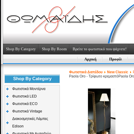
Shop By Category
Shop By Room
Βρείτε το φωτιστικό που ψάχνετε!
Αρχική
Προφίλ
Φωτιστικά Δαπέδου
New Classic
P
Paola Oro - Τρίφωτο κρεμαστό
Paola Or
Shop By Category
Φωτιστικά Μοντέρνα
Φωτιστικά LED
Φωτιστικά ECO
Φωτιστικά Vintage
Διακοσμητικές Λάμπες
Edison
Φωτιστικά Με Αμπαζούρ