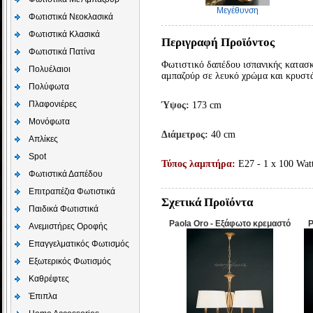
Μεγέθυνση
Φωτιστικά Νεοκλασικά
Φωτιστικά Κλασικά
Περιγραφή Προϊόντος
Φωτιστικά Πατίνα
Φωτιστικό
δαπέδου ισπανικής κατασ
Πολυέλαιοι
αμπαζούρ σε λευκό χρώμα και κρυστά
Πολύφωτα
Πλαφονιέρες
Ύψος:
173 cm
Μονόφωτα
Διάμετρος:
40
cm
Απλίκες
Spot
Τύπος λαμπτήρα:
E27 - 1 x 100 Wat
Φωτιστικά Δαπέδου
Επιτραπέζια Φωτιστικά
Σχετικά Προϊόντα
Παιδικά Φωτιστικά
Paola Oro - Εξάφωτο κρεμαστό
P
Aνεμιστήρες Οροφής
Επαγγελματικός Φωτισμός
Εξωτερικός Φωτισμός
Καθρέφτες
Έπιπλα