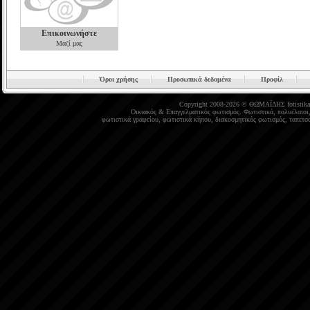
Επικοινωνήστε
Μαζί μας
Όροι χρήσης
Προσωπικά δεδομένα
Προφίλ
Copyright 2008-2026 © ΘΩΜΑΪΔΗΣ
fotistika
Οικιακός
&
Επαγγελματικός φωτισμός
.
Φωτιστικά
,
πολυέλαιοι
φωτιστικά γραφείου
,
φωτιστικά κήπου
,
διακοσμητικός φωτισμός
,
ταπετσα