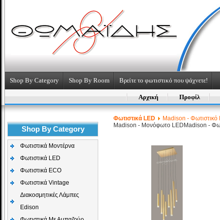
Shop By Category
Shop By Room
Βρείτε το φωτιστικό που ψάχνετε!
Αρχική
Προφίλ
Φωτιστικά LED
Madison - Φωτιστικό 
Madison - Μονόφωτο LED
Madison - Φω
Shop By Category
Φωτιστικά Μοντέρνα
Φωτιστικά LED
Φωτιστικά ECO
Φωτιστικά Vintage
Διακοσμητικές Λάμπες
Edison
Φωτιστικά Με Αμπαζούρ