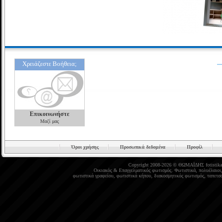
Χρειάζεστε Βοήθεια;
Επικοινωνήστε
Μαζί μας
Όροι χρήσης
Προσωπικά δεδομένα
Προφίλ
Copyright 2008-2026 © ΘΩΜΑΪΔΗΣ
fotistika
Οικιακός
&
Επαγγελματικός φωτισμός
.
Φωτιστικά
,
πολυέλαιοι
φωτιστικά γραφείου
,
φωτιστικά κήπου
,
διακοσμητικός φωτισμός
,
ταπετσα