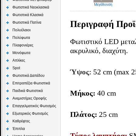
Μεγέθυνση
Φωτιστικά Νεοκλασικά
Φωτιστικά Κλασικά
Περιγραφή Προϊ
Φωτιστικά Πατίνα
Πολυέλαιοι
Πολύφωτα
Φωτιστικό LED μεταλ
Πλαφονιέρες
ακρυλικό, διαχύτη.
Μονόφωτα
Απλίκες
Spot
Ύψος
: 52 cm
(max 2
Φωτιστικά Δαπέδου
Επιτραπέζια Φωτιστικά
Παιδικά Φωτιστικά
Μήκος:
40 cm
Aνεμιστήρες Οροφής
Επαγγελματικός Φωτισμός
Πλάτος:
25 cm
Εξωτερικός Φωτισμός
Καθρέφτες
Έπιπλα
Τύπος λαμπτήρα:
S