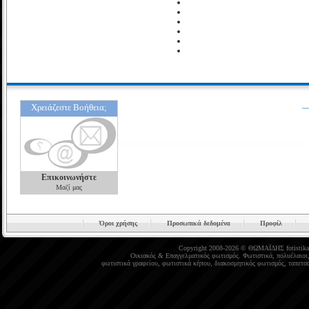
Χρειάζεστε Βοήθεια;
Επικοινωνήστε
Μαζί μας
Όροι χρήσης
Προσωπικά δεδομένα
Προφίλ
Copyright 2008-2026 © ΘΩΜΑΪΔΗΣ
fotistika
Οικιακός
&
Επαγγελματικός φωτισμός
.
Φωτιστικά
,
πολυέλαιοι
φωτιστικά γραφείου
,
φωτιστικά κήπου
,
διακοσμητικός φωτισμός
,
ταπετσα