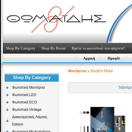
Shop By Category
Shop By Room
Βρείτε το φωτιστικό που ψάχνετε!
Αρχική
Προφίλ
Μονόφωτα
Modern Metal
Shop By Category
Φωτιστικά Μοντέρνα
Ταξινόμ
Φωτιστικά LED
Φωτιστικά ECO
Φωτιστικά Vintage
Διακοσμητικές Λάμπες
Edison
Φωτιστικά Με Αμπαζούρ