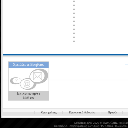
Χρειάζεστε Βοήθεια;
Επικοινωνήστε
Μαζί μας
Όροι χρήσης
Προσωπικά δεδομένα
Προφίλ
Copyright 2008-2026 © ΘΩΜΑΪΔΗΣ
fotistika
Οικιακός
&
Επαγγελματικός φωτισμός
.
Φωτιστικά
,
πολυέλαιοι