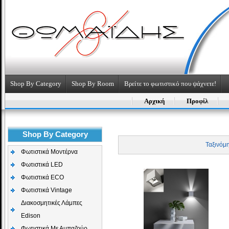
Shop By Category
Shop By Room
Βρείτε το φωτιστικό που ψάχνετε!
Αρχική
Προφίλ
Shop By Category
Ταξινόμ
Φωτιστικά Μοντέρνα
Φωτιστικά LED
Φωτιστικά ECO
Φωτιστικά Vintage
Διακοσμητικές Λάμπες
Edison
Φωτιστικά Με Αμπαζούρ