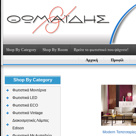
Shop By Category
Shop By Room
Βρείτε το φωτιστικό που ψάχνετε!
Αρχική
Προφίλ
Shop By Category
Φωτιστικά Μοντέρνα
Φωτιστικά LED
Φωτιστικά ECO
Φωτιστικά Vintage
Διακοσμητικές Λάμπες
Edison
Modern Ταπετσαρίες
Φωτιστικά Με Αμπαζούρ