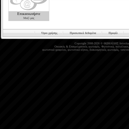
Επικοινωνήστε
Μαζί μας
Όροι χρήσης
Προσωπικά δεδομένα
Προφίλ
Copyright 2008-2026 © ΘΩΜΑΪΔΗΣ
fotistika
Οικιακός
&
Επαγγελματικός φωτισμός
.
Φωτιστικά
,
πολυέλαιοι
φωτιστικά γραφείου
,
φωτιστικά κήπου
,
διακοσμητικός φωτισμός
,
ταπετσα