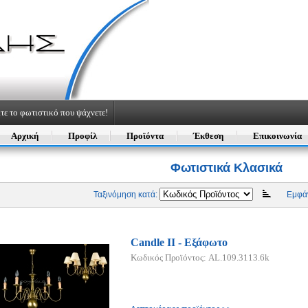
τε το φωτιστικό που ψάχνετε!
Αρχική
Προφίλ
Προϊόντα
Έκθεση
Επικοινωνία
Φωτιστικά Κλασικά
Ταξινόμηση κατά:
Εμφάν
Candle II - Εξάφωτο
Κωδικός Προϊόντος: AL.109.3113.6k