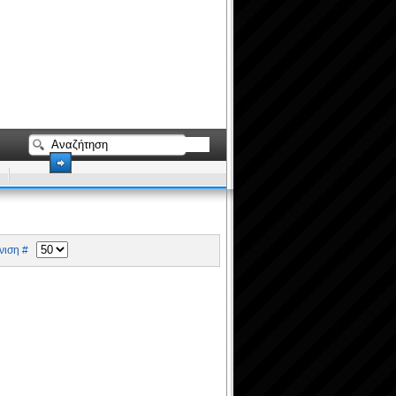
ιση #