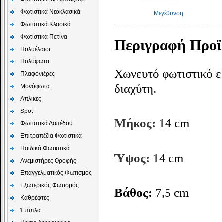
Φωτιστικά Νεοκλασικά
Μεγέθυνση
Φωτιστικά Κλασικά
Φωτιστικά Πατίνα
Περιγραφή Προϊ
Πολυέλαιοι
Πολύφωτα
Χωνευτό φωτιστικό ε
Πλαφονιέρες
διαχύτη.
Μονόφωτα
Απλίκες
Spot
Μήκος:
14 cm
Φωτιστικά Δαπέδου
Επιτραπέζια Φωτιστικά
Παιδικά Φωτιστικά
Ύψος:
14 cm
Aνεμιστήρες Οροφής
Επαγγελματικός Φωτισμός
Εξωτερικός Φωτισμός
Βάθος:
7,5 cm
Καθρέφτες
Έπιπλα