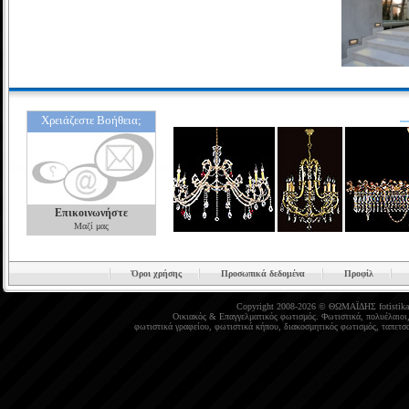
Χρειάζεστε Βοήθεια;
Επικοινωνήστε
Μαζί μας
Όροι χρήσης
Προσωπικά δεδομένα
Προφίλ
Copyright 2008-2026 © ΘΩΜΑΪΔΗΣ
fotistika
Οικιακός
&
Επαγγελματικός φωτισμός
.
Φωτιστικά
,
πολυέλαιοι
φωτιστικά γραφείου
,
φωτιστικά κήπου
,
διακοσμητικός φωτισμός
,
ταπετσα