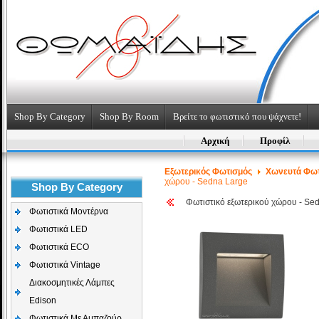
Shop By Category
Shop By Room
Βρείτε το φωτιστικό που ψάχνετε!
Αρχική
Προφίλ
Εξωτερικός Φωτισμός
Χωνευτά Φωτ
χώρου - Sedna Large
Shop By Category
Φωτιστικό εξωτερικού χώρου - Se
Φωτιστικά Μοντέρνα
Φωτιστικά LED
Φωτιστικά ECO
Φωτιστικά Vintage
Διακοσμητικές Λάμπες
Edison
Φωτιστικά Με Αμπαζούρ