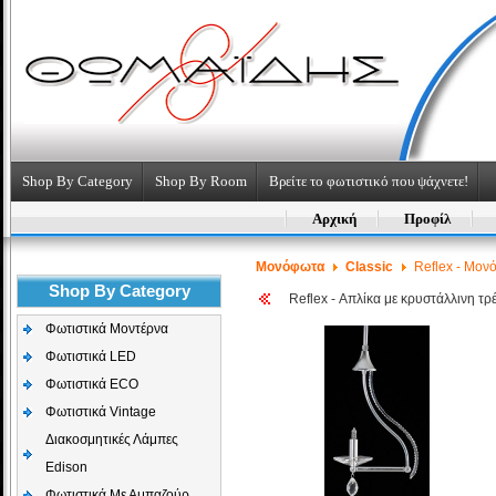
Shop By Category
Shop By Room
Βρείτε το φωτιστικό που ψάχνετε!
Αρχική
Προφίλ
Μονόφωτα
Classic
Reflex - Μον
Shop By Category
Reflex - Απλίκα με κρυστάλλινη τρ
Φωτιστικά Μοντέρνα
Φωτιστικά LED
Φωτιστικά ECO
Φωτιστικά Vintage
Διακοσμητικές Λάμπες
Edison
Φωτιστικά Με Αμπαζούρ