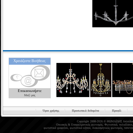
Χρειάζεστε Βοήθεια;
Επικοινωνήστε
Μαζί μας
Όροι χρήσης
Προσωπικά δεδομένα
Προφίλ
Copyright 2008-2026 © ΘΩΜΑΪΔΗΣ
fotistika
Οικιακός
&
Επαγγελματικός φωτισμός
.
Φωτιστικά
,
πολυέλαιοι
φωτιστικά γραφείου
,
φωτιστικά κήπου
,
διακοσμητικός φωτισμός
,
ταπετσα