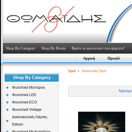
Shop By Category
Shop By Room
Βρείτε το φωτιστικό που ψάχνετε!
Αρχική
Προφίλ
Spot
Swarovski Spot
Shop By Category
Φωτιστικά Μοντέρνα
Ταξινόμ
Φωτιστικά LED
Φωτιστικά ECO
Φωτιστικά Vintage
Διακοσμητικές Λάμπες
Edison
Φωτιστικά Με Αμπαζούρ