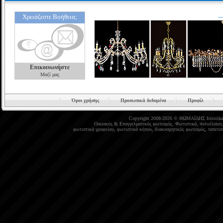
Χρειάζεστε Βοήθεια;
Επικοινωνήστε
Μαζί μας
Όροι χρήσης
Προσωπικά δεδομένα
Προφίλ
Copyright 2008-2026 © ΘΩΜΑΪΔΗΣ
fotistika
Οικιακός
&
Επαγγελματικός φωτισμός
.
Φωτιστικά
,
πολυέλαιοι
φωτιστικά γραφείου
,
φωτιστικά κήπου
,
διακοσμητικός φωτισμός
,
ταπετσα