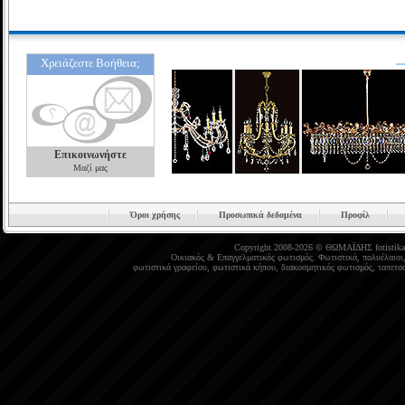
Χρειάζεστε Βοήθεια;
Επικοινωνήστε
Μαζί μας
Όροι χρήσης
Προσωπικά δεδομένα
Προφίλ
Copyright 2008-2026 © ΘΩΜΑΪΔΗΣ
fotistika
Οικιακός
&
Επαγγελματικός φωτισμός
.
Φωτιστικά
,
πολυέλαιοι
φωτιστικά γραφείου
,
φωτιστικά κήπου
,
διακοσμητικός φωτισμός
,
ταπετσα