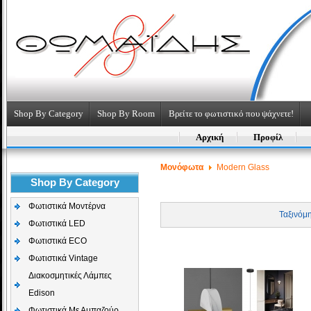
Shop By Category
Shop By Room
Βρείτε το φωτιστικό που ψάχνετε!
Αρχική
Προφίλ
Μονόφωτα
Modern Glass
Shop By Category
Φωτιστικά Μοντέρνα
Ταξινόμ
Φωτιστικά LED
Φωτιστικά ECO
Φωτιστικά Vintage
Διακοσμητικές Λάμπες
Edison
Φωτιστικά Με Αμπαζούρ